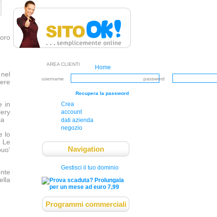
loro
AREA CLIENTI
Home
 nel
username
password
sere
Recupera la password
e in
Crea
lery
account
ia
dati azienda
negozio
e lo
. Le
Navigation
puo'
Gestisci il tuo dominio
nte
ella
Programmi commerciali