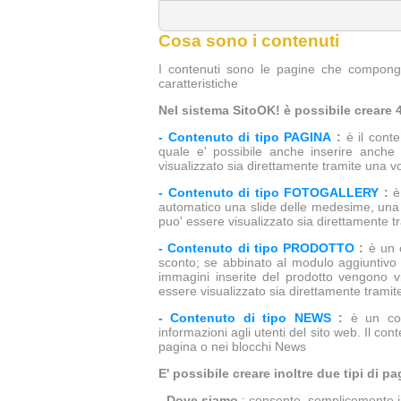
Cosa sono i contenuti
I contenuti sono le pagine che compongo
caratteristiche
Nel sistema SitoOK! è possibile creare 4
- Contenuto di tipo PAGINA
:
è il conte
quale e' possibile anche inserire anche v
visualizzato sia direttamente tramite una v
- Contenuto di tipo FOTOGALLERY
:
è 
automatico una slide delle medesime, una fo
puo' essere visualizzato sia direttamente t
- Contenuto di tipo PRODOTTO
:
è un c
sconto; se abbinato al modulo aggiuntivo 
immagini inserite del prodotto vengono vis
essere visualizzato sia direttamente tramit
- Contenuto di tipo NEWS
:
è un con
informazioni agli utenti del sito web. Il co
pagina o nei blocchi News
E' possibile creare inoltre due tipi di pa
- Dove siamo
: consente, semplicemente in