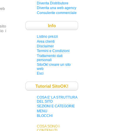
Diventa Distributore
Diventa una web agency
web
Consulente commerciale
Info
sito
o i
Listino prezzi
Area clienti
Disclaimer
Termini e Condizioni
Trattamento dati
personali
SitoOk! creare un sito
web
Esci
Tutorial SitoOK!
COSA E' LA STRUTTURA
DEL SITO
SEZIONI E CATEGORIE
MENU
BLOCCHI
COSA SONO I
CONTENUTI