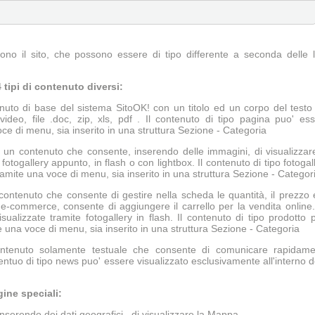
no il sito, che possono essere di tipo differente a seconda delle 
 tipi di contenuto diversi:
nuto di base del sistema SitoOK! con un titolo ed un corpo del testo
ideo, file .doc, zip, xls, pdf . Il contenuto di tipo pagina puo' es
oce di menu, sia inserito in una struttura Sezione - Categoria
un contenuto che consente, inserendo delle immagini, di visualizzar
togallery appunto, in flash o con lightbox. Il contenuto di tipo fotogal
ramite una voce di menu, sia inserito in una struttura Sezione - Categor
ontenuto che consente di gestire nella scheda le quantità, il prezzo 
e-commerce, consente di aggiungere il carrello per la vendita online
ualizzate tramite fotogallery in flash. Il contenuto di tipo prodotto 
e una voce di menu, sia inserito in una struttura Sezione - Categoria
tenuto solamente testuale che consente di comunicare rapidame
ntentuo di tipo news puo' essere visualizzato esclusivamente all'interno d
gine speciali:
serendo dei dati geografici , di visualizzare la Mappa